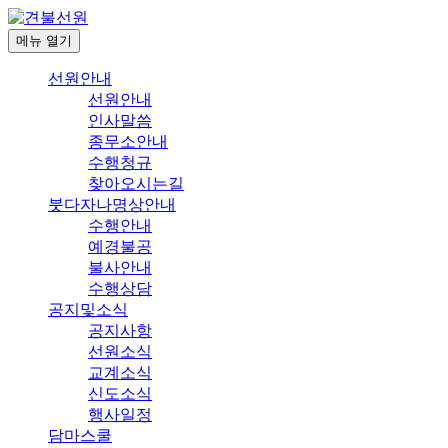
메뉴
열기
선원안내
선원안내
인사말씀
종무소안내
수행청규
찾아오시는길
붓다자나명상안내
수행안내
예경불공
불사안내
수행상담
공지및소식
공지사항
선원소식
교계소식
신도소식
행사일정
담마스쿨