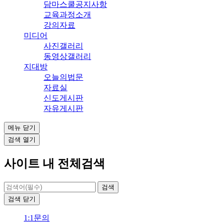
담마스쿨공지사항
교육과정소개
강의자료
미디어
사진갤러리
동영상갤러리
지대방
오늘의법문
자료실
신도게시판
자유게시판
메뉴
닫기
검색
열기
사이트 내 전체검색
검색
닫기
1:1문의