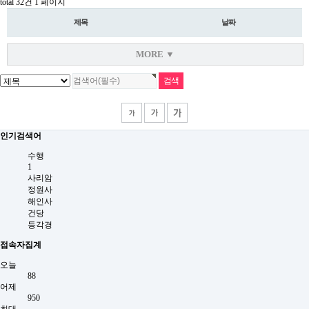
total 32건
1 페이지
제목
날짜
MORE ▼
인기검색어
수행
1
사리암
정원사
해인사
건당
등각경
접속자집계
오늘
88
어제
950