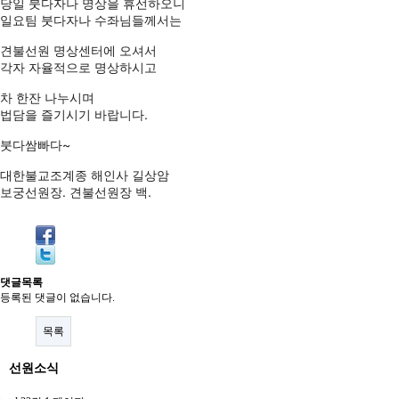
당일 붓다자나 명상을 휴선하오니
일요팀 붓다자나 수좌님들께서는
견불선원 명상센터에 오셔서
각자 자율적으로 명상하시고
차 한잔 나누시며 
법담을 즐기시기 바랍니다.
붓다쌈빠다~
대한불교조계종 해인사 길상암
보궁선원장. 견불선원장 백.
댓글목록
등록된 댓글이 없습니다.
목록
선원소식