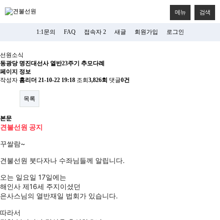
메뉴
검색
1:1문의
FAQ
접속자 2
새글
회원가입
로그인
선원소식
동광당 명진대선사 열반23주기 추모다례
페이지 정보
작성자
홈리더
21-10-22 19:18
조회
3,826회
댓글
0건
목록
본문
견불선원 공지
꾸쌀람~
견불선원 붓다자나 수좌님들께 알립니다.
오는 일요일 17일에는
해인사 제16세 주지이셨던 
은사스님의 열반재일 법회가 있습니다.
따라서 