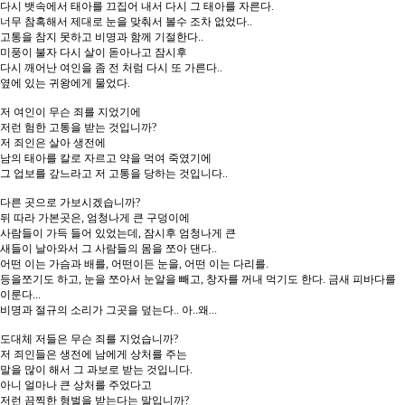
다시 뱃속에서 태아를 끄집어 내서 다시 그 태아를 자른다.
너무 참혹해서 제대로 눈을 맞춰서 볼수 조차 없었다..
고통을 참지 못하고 비명과 함께 기절한다..
미풍이 불자 다시 살이 돋아나고 잠시후
다시 깨어난 여인을 좀 전 처럼 다시 또 가른다..
옆에 있는 귀왕에게 물었다.
저 여인이 무슨 죄를 지었기에
저런 험한 고통을 받는 것입니까?
저 죄인은 살아 생전에
남의 태아를 칼로 자르고 약을 먹여 죽였기에
그 업보를 갚느라고 저 고통을 당하는 것입니다..
다른 곳으로 가보시겠습니까?
뒤 따라 가본곳은, 엄청나게 큰 구덩이에
사람들이 가득 들어 있었는데, 잠시후 엄청나게 큰
새들이 날아와서 그 사람들의 몸을 쪼아 댄다..
어떤 이는 가슴과 배를, 어떤이든 눈을, 어떤 이는 다리를.
등을쪼기도 하고, 눈을 쪼아서 눈알을 빼고, 창자를 꺼내 먹기도 한다. 금새 피바다를
이룬다...
비명과 절규의 소리가 그곳을 덮는다.. 아..왜...
도대체 저들은 무슨 죄를 지었습니까?
저 죄인들은 생전에 남에게 상처를 주는
말을 많이 해서 그 과보로 받는 것입니다.
아니 얼마나 큰 상처를 주었다고
저런 끔찍한 형벌을 받는다는 말입니까?