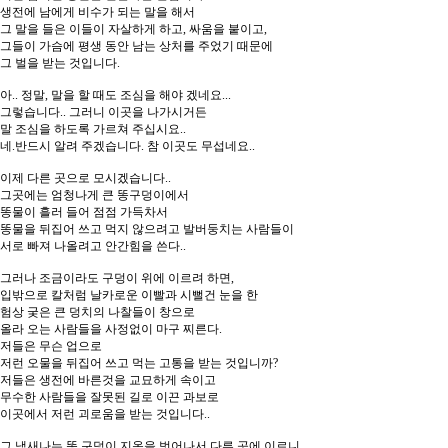
생전에 남에게 비수가 되는 말을 해서
그 말을 들은 이들이 자살하게 하고, 싸움을 붙이고,
그들이 가슴에 평생 동안 남는 상처를 주었기 때문에
그 벌을 받는 것입니다.
아.. 정말, 말을 할 때도 조심을 해야 겠네요...
그렇습니다.. 그러니 이곳을 나가시거든
말 조심을 하도록 가르쳐 주십시요..
네.반드시 알려 주겠습니다. 참 이곳도 무섭네요..
이제 다른 곳으로 모시겠습니다..
그곳에는 엄청나게 큰 똥구덩이에서
똥물이 흘러 들어 점점 가득차서
똥물을 뒤집어 쓰고 먹지 않으려고 발버둥치는 사람들이
서로 빠져 나올려고 안간힘을 쓴다..
그러나 조금이라도 구덩이 위에 이르려 하면,
입밖으로 칼처럼 날카로운 이빨과 시뻘건 눈을 한
험상 궂은 큰 덩치의 나찰들이 창으로
올라 오는 사람들을 사정없이 마구 찌른다.
저들은 무슨 업으로
저런 오물을 뒤집어 쓰고 먹는 고통을 받는 것입니까?
저들은 생전에 바른것을 교묘하게 속이고
무수한 사람들을 잘못된 길로 이끈 과보로
이곳에서 저런 괴로움을 받는 것입니다..
그 냄새나는 똥 구덩이 지옥을 벗어나서 다른 곳에 이르니,