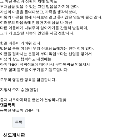
그 어떤 순간과 상황에 처해 있어도
부처님을 찾을 수 있는 그런 믿음을 가져야 한다.
자신의 마음을 들여다보고, 가족을 생각해보며,
이웃의 아픔을 함께 나눠보면 결코 춥지않은 연말이 될것 같다.
여러분의 마음속에 진정한 자비심을 나 아닌
다른 이들에게 나눠주며 살아가기를 간절히 발원하며,
그때 가 보았던 저승의 인연을 지금 전합니다.
한결 마음이 가벼워 진다.
법문을 통해 여러번 우리 신도님들에게는 전한 적이 있다.
이글을 접하시는 분들이 부디 악업보다는 선업을 쌓아서
이생의 삶도 행복하고 내생에는
아미타불의 극락정토에 태어나서 무한복락을 얻으셔서
모두 함께 불도를 이루기를 기원드립니다..
모두의 영원한 행복을 염원합니다..
지장사 주지 승현(합장)
출처:나무아미타불 글쓴이:천상의나팔꽃
댓글목록
등록된 댓글이 없습니다.
목록
신도게시판