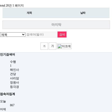
total 28건
1 페이지
제목
날짜
마지막
인기검색어
수행
1
해인사
건당
사리암
정원사
등각경
접속자집계
오늘
867
어제