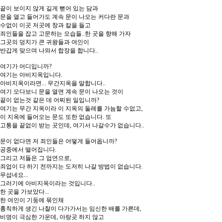
끝이 보이지 않게 길게 뻗어 있는 담과
문을 열고 들어가도 계속 문이 나오는 커다란 문과
수없이 이곳 저곳에 창과 칼을 들고
죄인들을 잡고 고문하는 모습들..한 곳을 향해 가자
그곳의 덩치가 큰 귀왕들과 여인이
반갑게 맞으며 나와서 합장을 합니다..
여기가 어디입니까?
여기는 아비지옥입니다.
아비지옥이라면... 무간지옥을 말합니다..
여기 오다보니 문을 열면 계속 문이 나오는 것이
끝이 없는것 같은 데 어찌된 일입니까?
여기는 무간 지옥이라 이 지옥의 둘레를 가늠할 수없고,
이 지옥에 들어오는 문도 또한 없습니다. 또
고통을 끝없이 받는 곳인데, 여기서 나갈수가 없습니다..
문이 없다면 저 죄인들은 어떻게 들어옵니까?
공중에서 떨어집니다.
그리고 저들은 그 업연으로,
죄업이 다 하기 전까지는 도저히 나갈 방법이 없습니다.
무섭네요...
그러기에 아비지옥이라는 것입니다..
한 곳을 가보았다...
한 여인이 기둥에 묶인채
흉칙하게 생긴 나찰이 다가가서는 임신한 배를 가른데,
비명이 극심한 가운데, 아랑곳 하지 않고