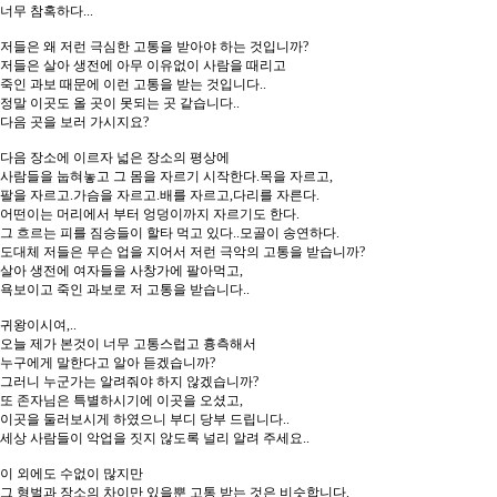
너무 참혹하다...
저들은 왜 저런 극심한 고통을 받아야 하는 것입니까?
저들은 살아 생전에 아무 이유없이 사람을 때리고
죽인 과보 때문에 이런 고통을 받는 것입니다..
정말 이곳도 올 곳이 못되는 곳 같습니다..
다음 곳을 보러 가시지요?
다음 장소에 이르자 넓은 장소의 평상에
사람들을 눕혀놓고 그 몸을 자르기 시작한다.목을 자르고,
팔을 자르고.가슴을 자르고.배를 자르고,다리를 자른다.
어떤이는 머리에서 부터 엉덩이까지 자르기도 한다.
그 흐르는 피를 짐승들이 할타 먹고 있다..모골이 송연하다.
도대체 저들은 무슨 업을 지어서 저런 극악의 고통을 받습니까?
살아 생전에 여자들을 사창가에 팔아먹고,
욕보이고 죽인 과보로 저 고통을 받습니다..
귀왕이시여,..
오늘 제가 본것이 너무 고통스럽고 흉측해서
누구에게 말한다고 알아 듣겠습니까?
그러니 누군가는 알려줘야 하지 않겠습니까?
또 존자님은 특별하시기에 이곳을 오셨고,
이곳을 둘러보시게 하였으니 부디 당부 드립니다..
세상 사람들이 악업을 짓지 않도록 널리 알려 주세요..
이 외에도 수없이 많지만
그 형벌과 장소의 차이만 있을뿐 고통 받는 것은 비슷합니다.