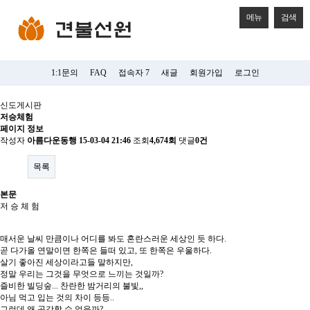
메뉴
검색
1:1문의
FAQ
접속자 7
새글
회원가입
로그인
신도게시판
저승체험
페이지 정보
작성자
아름다운동행
15-03-04 21:46
조회
4,674회
댓글
0건
목록
본문
저 승 체 험
매서운 날씨 만큼이나 어디를 봐도 혼란스러운 세상인 듯 하다.
곧 다가올 연말이면 한쪽은 들떠 있고, 또 한쪽은 우울하다.
살기 좋아진 세상이라고들 말하지만,
정말 우리는 그것을 무엇으로 느끼는 것일까?
즐비한 빌딩숲... 찬란한 밤거리의 불빛,,
아님 먹고 입는 것의 차이 등등..
그런데 왜 공감할 수 없을까?