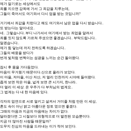
제가 알기로는 세상에서도
죄를 지으면 감옥에 가서 그 죄값을 치루는데,
그들이 죽어서도 여기와서 다시 업을 받는 것입니까?
거기에서 죄값을 치렀다고 해도 여기와서 남은 업을 다시 받습니다..
또 받는다는 말이네요..
네.. 그렇습니다..부디 나가셔서 여기에서 받는 죄업을 알려서
죄를 짓지 않도록 가르쳐 주셨으면 좋겠습니다.. 부탁드립니다..
알겠습니다..
제가 힘 닿는데 까지 전하도록 하겠습니다..
그들의 배웅을 받다가
번개 빛처럼 번쩍이는 섬광을 느끼는 순간 돌아왔다.
잠시 후 몸을 가다듬었다.
마음이 무거웠기 때문이다.산으로 올라가 보았다.
이 마을, 저마을, 이산 저산, 저 멀리 인천까지 시야에 들어왔다.
좁게 보면 작은 마을, 넓게 보면 큰 시가지, 한나라..
더 멀리 이 세상. 온 우주가 다 부처님의 법계요..
그 법계는 다 내 한 마음에 있다.
각자의 업연으로 서로 얼키고 설켜서 거미줄 처럼 만든 이 세상,
혼도 속이 아닌 밝고 아름다운 정토 였으면 좋겠다.
그때의 마음과 지금의 마음에는 차이가 없다.
달라졌다면 그 시절보다 외형적으로 더 발전된 모습뿐이다.
지금 더 많아진 사람들 때문일까?
도무지 진심의 마음을 드러내는 이가 적어 보인다.