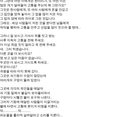
아 그런데 어떤 이에게는 한마리가, 또 어떤 이는
많은 개가 달려들어 고통을 주는데 왜 그런가요?
그것은 한사람에게, 또 여러 사람에게 돈을 안갚고
그 집안을 망쳐 놓아서 그 업을 많이 지은 자는
그 업의 양에 따라 차이로 그런 것입니다.
그래요.. 세상 사람들이 저런 것을 본다면 남들에게
적악을 행하여 고통을 안주고 선업을 많이 짓으려 할 텐데...
그러니 잘 보시고 가셔서 죄를 짓고 받는
사후 지옥의 고통을 전해 주세요.
더 이상 죄업 짓지 말라고 꼭 전해 주세요.
네.. 그리 하겠습니다..
다른 곳을 더 보시지요?
영 보고 싶은 마음이 없습니다..
두곳만 더 보시고 가시도록 하세요..
두곳이나요?
귀왕을 따라 마지 못해 갔다..
그곳은 쇠기둥이 수없이 많았는데
여러개의 구멍이 뚤려 있었다.
그곳에 각각의 죄인들을 매달자
쇠 기둥 밑에서 불길이 솟아올라와서
구멍마다 시뻘건 불이 솟구쳐 나온다..
그러자 기둥에 매달린 사람들이 이글거리는
불에 타면서 고통에 못이겨 비명을 지른다..
악...................악............
피눈물을 흘리며 살려달라고 소리를 지른다....