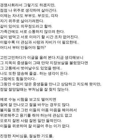
경쟁사회라서 그렇기도 하겠지만,
점점 나 위주로 생각하며 살아간다.
이제는 자녀도 부부도. 부모도, 각자
자기 위주로 살아가려한다.
같이 있어도 의무정도라고 할까.
가족간에도 서로 소통하지 않으려 한다.
같이 밥먹고 서로 이야기 할 시간 조차 없어진다.
이럴수록 더 관심과 사랑과 자비가 더 필요한데..
어디서 부터 만들어야 할까?
고민고민하다가 이글을 올려 본다.지금 생각해보니
그 지옥의 중생들이 그때 만약 지장보살을 불렀었다면
그 고통에서 벗어날수도 있었을 텐데..
나도 또한 염송해 줄걸.. 하는 생각이 든다.
그럼에도 힘들것이다..
그동안 수없이 많은 중생들을 만나고 상담하고 지도해 왓지만,
정말 절망일때는 부처님을 잘 찾지 않는다.
예로 수능 시험을 보고도 떨어지면
절에 잘 안나오고 절을 바꾸는 경우도 많다.
불자들 또한 그런 이들의 아픔 마음을 헤아려서
위로해주고 용기를 줘야 하는데 관심도 없고
오로지 잘된 사람 잘된 일만 들먹인다.
이들을 위로하며 잘 이끌어 주는 이가 없다.
진정한 자비심을, 절실한 기도를,