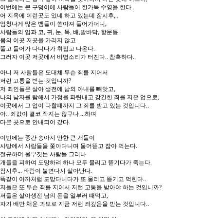
이번에는 큰 구덩이에 사람들이 한가득 수영을 한다..
어 지옥에 이런곳도 있네 하고 있는데 잠시후,..
엄청나게 많은 뱀들이 쏟아져 들어가더니,
사람들의 입과 코, 귀, 눈, 목, 배,발바닥, 항문등
몸의 이곳 저곳을 가리지 않고
뚤고 들어가 다니다가 휘집고 나온다.
그러자 이곳 저곳에서 비명소리가 터진다.. 참혹하다..
아니 저 사람들은 도대체 무슨 죄를 지어서
저런 고통을 받는 것입니까?
저 죄인들은 살아 생전에 남의 아내를 빼앗고,
나의 남자를 탐해서 가정을 파탄내고 강간한 죄를 지은 업으로,
이곳에서 그 업이 다할때까지 그 죄를 받고 있는 것입니다..
아.. 죄값이 결코 작지는 않구나 ...하며
다른 곳으로 안내되어 갔다.
이번에는 중간 송아지 만한 큰 개들이
사방에서 사람들을 쫓아다니며 물어뜯고 잡아 먹는다.
절규하며 울부짓는 사람들 그러나
개들을 피하여 도망하려 하나 모두 물리고 뜯기다가 죽는다.
잠시후... 바람이 불면다시 살아난다.
똑같이 아까처럼 도망다니다가 또 물리고 뜯기고 먹힌다..
저들은 또 무슨 죄를 지어서 저런 고통을 받아야 하는 것입니까?
저들은 살아생전 남의 돈을 일부러 때먹고,
자기 배만 채운 과보로 지금 저런 죄갚음을 받는 것입니다..