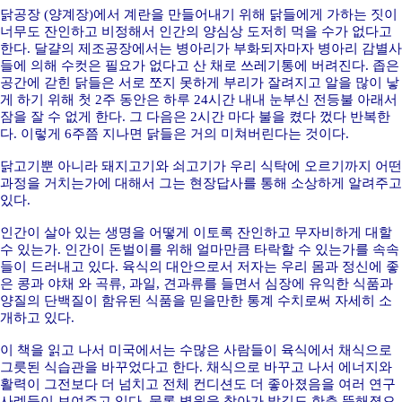
닭공장 (양계장)에서 계란을 만들어내기 위해 닭들에게 가하는 짓이
너무도 잔인하고 비정해서 인간의 양심상 도저히 먹을 수가 없다고
한다. 달걀의 제조공장에서는 병아리가 부화되자마자 병아리 감별사
들에 의해 수컷은 필요가 없다고 산 채로 쓰레기통에 버려진다. 좁은
공간에 갇힌 닭들은 서로 쪼지 못하게 부리가 잘려지고 알을 많이 낳
게 하기 위해 첫 2주 동안은 하루 24시간 내내 눈부신 전등불 아래서
잠을 잘 수 없게 한다. 그 다음은 2시간 마다 불을 켰다 껐다 반복한
다. 이렇게 6주쯤 지나면 닭들은 거의 미쳐버린다는 것이다.
닭고기뿐 아니라 돼지고기와 쇠고기가 우리 식탁에 오르기까지 어떤
과정을 거치는가에 대해서 그는 현장답사를 통해 소상하게 알려주고
있다.
인간이 살아 있는 생명을 어떻게 이토록 잔인하고 무자비하게 대할
수 있는가. 인간이 돈벌이를 위해 얼마만큼 타락할 수 있는가를 속속
들이 드러내고 있다. 육식의 대안으로서 저자는 우리 몸과 정신에 좋
은 콩과 야채 와 곡류, 과일, 견과류를 들면서 심장에 유익한 식품과
양질의 단백질이 함유된 식품을 믿을만한 통계 수치로써 자세히 소
개하고 있다.
이 책을 읽고 나서 미국에서는 수많은 사람들이 육식에서 채식으로
그릇된 식습관을 바꾸었다고 한다. 채식으로 바꾸고 나서 에너지와
활력이 그전보다 더 넘치고 전체 컨디션도 더 좋아졌음을 여러 연구
사례들이 보여주고 있다. 물론 병원을 찾아가 발길도 한층 뜸해졌으