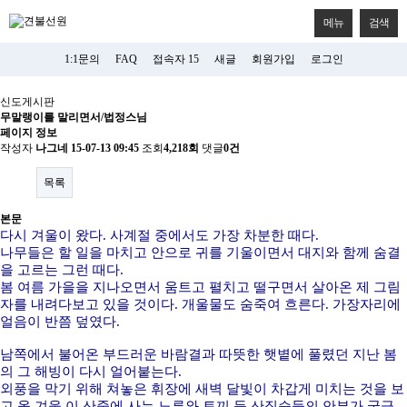
메뉴
검색
1:1문의
FAQ
접속자 15
새글
회원가입
로그인
신도게시판
무말랭이를 말리면서/법정스님
페이지 정보
작성자
나그네
15-07-13 09:45
조회
4,218회
댓글
0건
목록
본문
다시 겨울이 왔다. 사계절 중에서도 가장 차분한 때다.
나무들은 할 일을 마치고 안으로 귀를 기울이면서 대지와 함께 숨결
을 고르는 그런 때다.
봄 여름 가을을 지나오면서 움트고 펼치고 떨구면서 살아온 제 그림
자를 내려다보고 있을 것이다. 개울물도 숨죽여 흐른다. 가장자리에
얼음이 반쯤 덮였다.
남쪽에서 불어온 부드러운 바람결과 따뜻한 햇볕에 풀렸던 지난 봄
의 그 해빙이 다시 얼어붙는다.
외풍을 막기 위해 쳐놓은 휘장에 새벽 달빛이 차갑게 미치는 것을 보
고 올 겨울 이 산중에 사는 노루와 토끼 등 산짐승들의 안부가 궁금