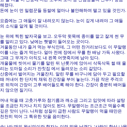
해졌다.
돈에 눈이 먼 밀렵꾼들 등쌀에 얼마나 불안해하며 떨고 있을 것인가.
요즘에는 그 애들이 잘 내려오지 않는다. 눈이 깊게 내려야 그 애들
의 소식을 알게 될 것이다.
눈 위에 찍힌 발자국을 보고. 오두막 윗목에 종이를 깔고 잘게 썬 무
를 말리고 있다. 낮에는 햇볕이 들어오는 곳이다.
겨울동안 내가 즐겨 먹는 부식인데, 그 어떤 찬거리보다도 이 무말랭
이를 나는 즐겨 먹는다. 얼마 전에 장에서 무를 한 배낭 가득 사왔다.
그때 그 무게가 아직도 내 왼쪽 어깻죽지에 남아 있다.
개울물에 씻어서 물기를 말린 뒤 난롯가에 앉아서 삭둑삭둑 썰 때 울
리는 도마질 소리가 잔칫집 에서 들려오는 소리 같았다.
산중에서 벌어지는 겨울잔치. 말린 무를 바구니에 담아 두고 필요할
때 꺼내어 한 단지씩 채워 진간장을 부어 놓는다. 가끔 작은 주걱으
로 뒤적여 간장이 고루 배어들도록 해야 한다. 간장이 충분히 배어들
지 않으면 질기다.
꺼내 먹을 때 고춧가루와 참기름과 깨소금 그리고 입맛에 따라 설탕
을 조금만 치거나 치지 않아도 된다. 무말랭이는 조근조근 먹을수록
깊은 맛이 난다. 나처럼 성질이 급한 사람도 무말랭이 먹을 때만은
천천히 먹어 그 특유한 맛을 음미한다.
송나라 때의 왕신민이란 학자는 이런 말을 남겼다. '사람이 항상 나물