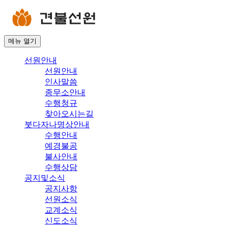
메뉴
열기
선원안내
선원안내
인사말씀
종무소안내
수행청규
찾아오시는길
붓다자나명상안내
수행안내
예경불공
불사안내
수행상담
공지및소식
공지사항
선원소식
교계소식
신도소식