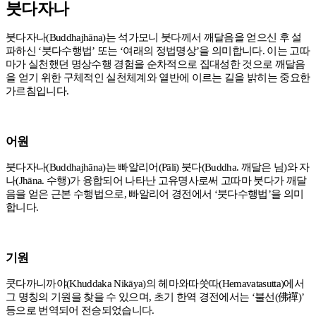
붓다자나
붓다자나
(Buddhajhāna)
는 석가모니 붓다께서 깨달음을 얻으신 후 설
파하신
‘
붓다수행법
’
또는
‘
여래의 정법명상
’
을 의미합니다
.
이는 고따
마가 실천했던 명상수행 경험을 순차적으로 집대성한 것으로 깨달음
을 얻기 위한 구체적인 실천체계와 열반에 이르는 길을 밝히는 중요한
가르침입니다
.
어원
붓다자나
(Buddhajhāna)
는 빠알리어
(Pāli)
붓다
(Buddha.
깨달은 님
)
와 자
나
(Jhāna.
수행
)
가 융합되어 나타난 고유명사로써 고따마 붓다가 깨달
음을 얻은 근본 수행법으로
,
빠알리어 경전에서
‘
붓다수행법
’
을 의미
합니다
.
기원
쿳다까니까야
(Khuddaka Nikāya)
의 헤마와따쑷따
(Hemavatasutta)
에서
그 명칭의 기원을 찾을 수 있으며
,
초기 한역 경전에서는
‘
불선
(
佛禪
)’
등으로 번역되어 전승되었습니다
.