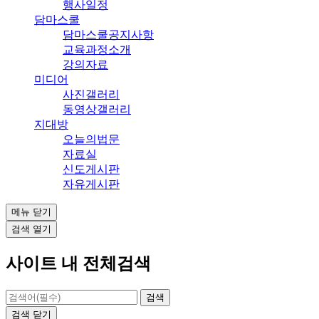
행사일정
담마스쿨
담마스쿨공지사항
교육과정소개
강의자료
미디어
사진갤러리
동영상갤러리
지대방
오늘의법문
자료실
신도게시판
자유게시판
메뉴
닫기
검색
열기
사이트 내 전체검색
검색
닫기