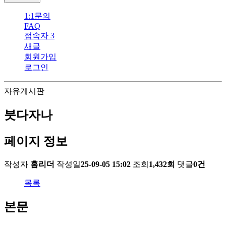
1:1문의
FAQ
접속자 3
새글
회원가입
로그인
자유게시판
붓다자나
페이지 정보
작성자
홈리더
작성일
25-09-05 15:02
조회
1,432회
댓글
0건
목록
본문