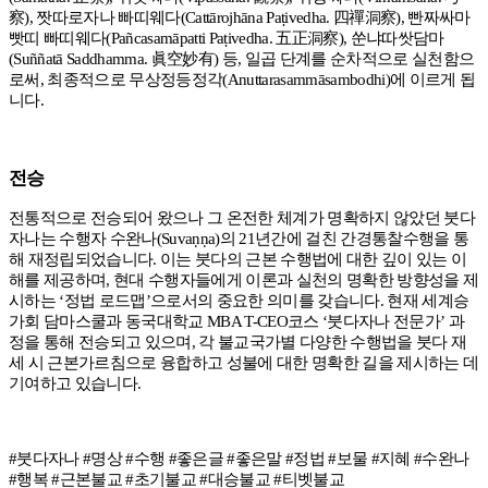
察
),
짯따로자나 빠띠웨다
(Cattārojhāna Paṭivedha.
四禪洞察
),
빤짜싸마
빳띠 빠띠웨다
(Pañcasamāpatti Paṭivedha.
五正洞察
),
쑨냐따쌋담마
(Suññatā Saddhamma.
眞空妙有
)
등
,
일곱 단계를 순차적으로 실천함으
로써
,
최종적으로 무상정등정각
(Anuttarasammāsambodhi)
에 이르게 됩
니다
.
전승
전통적으로 전승되어 왔으나 그 온전한 체계가 명확하지 않았던 붓다
자나는 수행자 수완나
(Suvaṇṇa)
의
21
년간에 걸친 간경통찰수행을 통
해 재정립되었습니다
.
이는 붓다의 근본 수행법에 대한 깊이 있는 이
해를 제공하며
,
현대 수행자들에게 이론과 실천의 명확한 방향성을 제
시하는
‘
정법 로드맵
’
으로서의 중요한 의미를 갖습니다
.
현재 세계승
가회 담마스쿨과 동국대학교
MBA T-CEO
코스
‘
붓다자나 전문가
’
과
정을 통해 전승되고 있으며
, 각 불교국가별
다양한 수행법을 붓다 재
세 시 근본가르침으로 융합하고 성불에 대한 명확한 길을 제시하는 데
기여하고 있습니다
.
#붓다자나 #명상 #수행 #좋은글 #좋은말 #정법 #보물 #지혜 #수완나
#행복 #근본불교 #초기불교 #대승불교 #티벳불교