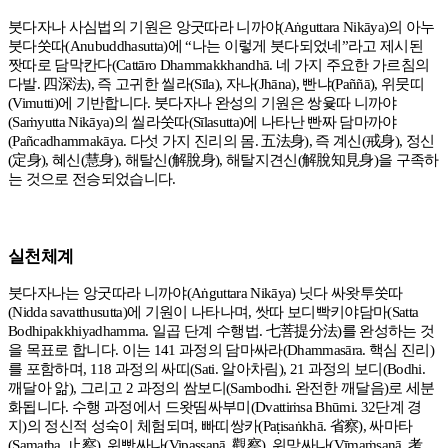
붓다자나 사심법의 기원은 앙굿따라 니까야
(Aṅguttara Nikāya)
의 아누
붓다쑷따
(Anubuddhasutta)
에
“
나는 이렇게 붓다되었네
”
라고 제시된
짯따로 담막칸다
(Cattāro Dhammakkhandhā.
네 가지 주요한 가르침의
다발
.
四深法
),
즉 고귀한 씰라
(Sīla),
자나
(Jhāna),
빤냐
(Paññā),
위뭇띠
(Vimutti)
에 기반합니다
.
붓다자나 완성의 기원은 쌍윷따 니까야
(Saṁyutta Nikāya)
의 씰라쑷따
(Sīlasutta)
에 나타난 빤짜 담마까야
(Pañcadhammakāya.
다섯 가지 진리의 몸
.
五法身
),
즉 계신
(
戒身
),
정신
(
定身
),
혜신
(
慧身
),
해탈신
(
解脫身
),
해탈지견신
(
解脫知見身
)
을 구족하
는 것으로 전승되었습니다
.
실천체계
붓다자나는 앙굿따라 니까야
(Aṅguttara Nikāya)
닛다 싸왓투쑷따
(Nidda savatthusutta)
에 기원이 나타나며
,
쌋따 보디빡키야담마
(Satta
Bodhipakkhiyadhamma.
일곱 단계 수행법
.
七菩提分法
)
를 완성하는 것
을 목표로 합니다
.
이는
141
과정의 담마싸라
(Dhammasāra.
핵심 진리
)
를 포함하며
, 118
과정의 싸띠
(Sati.
알아차림
), 21
과정의 보디
(Bodhi.
깨달아 앎
),
그리고
2
과정의 쌈보디
(Sambodhi.
완전한 깨달음
)
로 세분
화됩니다
.
수행 과정에서 드왓띰싸부미
(Dvattiṁsa Bhūmi. 32
단계 경
지
)
의 정신적 성숙이 체험되며
,
빠띠쌍카
(Paṭisaṅkhā.
省察
),
싸마타
(Samatha.
止察
),
위빳싸나
(Vipassanā.
觀察
),
위망싸나
(Vīmaṁsanā.
考